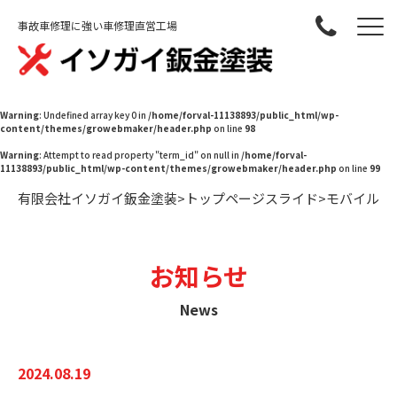
事故車修理に強い車修理直営工場
Warning
: Undefined array key 0 in
/home/forval-11138893/public_html/wp-
content/themes/growebmaker/header.php
on line
98
Warning
: Attempt to read property "term_id" on null in
/home/forval-
11138893/public_html/wp-content/themes/growebmaker/header.php
on line
99
有限会社イソガイ鈑金塗装
>
トップページスライド
>
モバイル
お知らせ
News
2024.08.19