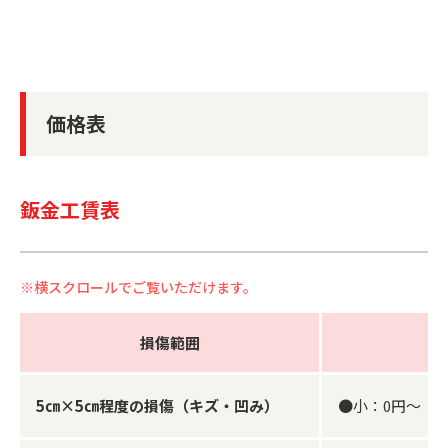
価格表
鈑金工賃表
損傷範囲
5㎝×5㎝程度の損傷（キズ・凹み）
●小：0円～ ●中